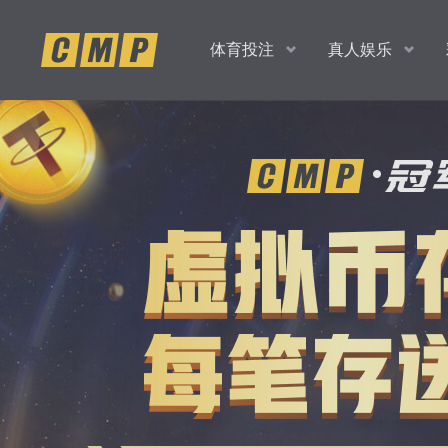
体育投注
真人娱乐
返水
返水
返水
返水
高达
高达
高达
高达
时时彩、PK10、香港彩
老虎机，捕鱼，真人
扫码
下
1.0
1.0
1.10
1.20
各种玩法任你玩
多款经典游戏
%
%
%
%