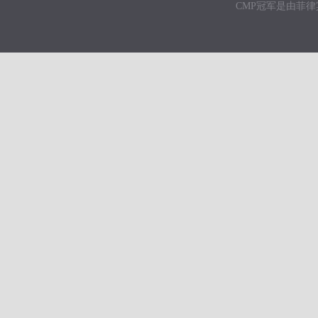
CMP冠军是由菲律