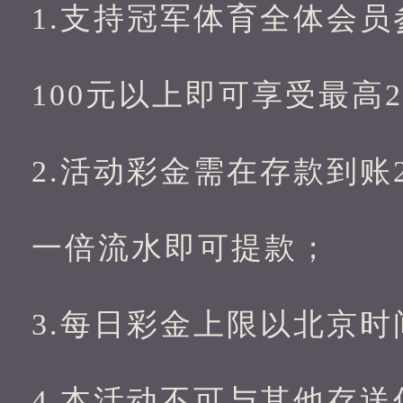
1.支持冠军体育全体会员
100元以上即可享受最高2
2.活动彩金需在存款到
一倍流水即可提款；
3.每日彩金上限以北京时间0:
4.本活动不可与其他存