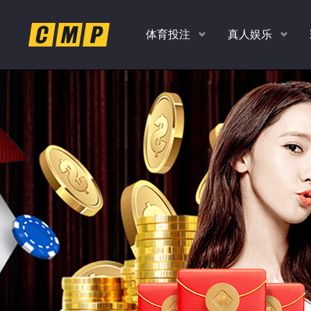
体育投注
真人娱乐
返水
返水
返水
返水
高达
高达
高达
高达
时时彩、PK10、香港彩
老虎机，捕鱼，真人
扫码
下
1.0
1.0
1.10
1.20
各种玩法任你玩
多款经典游戏
%
%
%
%